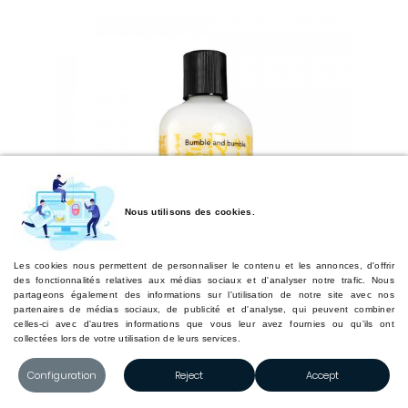
Nous utilisons des cookies.
Les cookies nous permettent de personnaliser le contenu et les annonces, d'offrir
des fonctionnalités relatives aux médias sociaux et d'analyser notre trafic. Nous
partageons également des informations sur l'utilisation de notre site avec nos
partenaires de médias sociaux, de publicité et d'analyse, qui peuvent combiner
celles-ci avec d'autres informations que vous leur avez fournies ou qu'ils ont
collectées lors de votre utilisation de leurs services.
BUMBLE AND BUMBLE GENTLE SHAMPOO 250ML
Configuration
Reject
Accept
En savoir plus