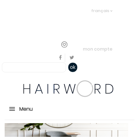
Bienvenue, en cliquant ici il est
français
possible de
s'identifier
ou
créer un
compte
mon compte
ok
Menu