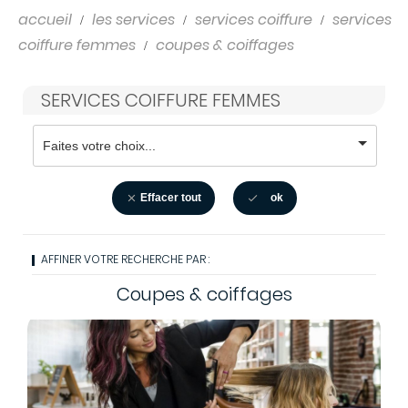
accueil
les services
services coiffure
services
coiffure femmes
coupes & coiffages
SERVICES COIFFURE FEMMES
Effacer tout
ok


AFFINER VOTRE RECHERCHE PAR :
Coupes & coiffages