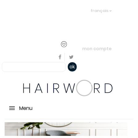
Bienvenue, en cliquant ici il est
français
possible de
s'identifier
ou
créer un
compte
mon compte
ok
Menu