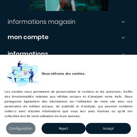
informations magasin

mon compte

informations

newsletter
Nous utilisons des cookies.
Les enregistrements étants automatisés, vérifiez vos boites
Email "indésirables".
Les cookies nous permettent de personnaliser le contenu et les annonces, d'offrir
des fonctionnalités relatives aux médias sociaux et d'analyser notre trafic. Nous
Souscrire
partageons également des informations sur l'utilisation de notre site avec nos
partenaires de médias sociaux, de publicité et d'analyse, qui peuvent combiner
Retourner sur hairword.com
celles-ci avec d'autres informations que vous leur avez fournies ou qu'ils ont
collectées lors de votre utilisation de leurs services.
hairword.com
Copyright 2025 Hairword. Tous les droits sont réservés.
Configuration
Reject
Accept
Développé par HW