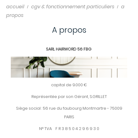
accueil
cgv & fonctionnement particuliers
a
propos
A propos
SARL HAIRWORD 56 FBG
capital de 9.000 €
Représentée par son Gérant, S.GRILLET
Siège social : 56 rue du faubourg Montmartre - 75009
PARIS
N° TVA F R 3 8 5 0 4 2 9 6 9 3 0