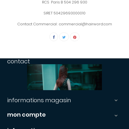
RCS Paris B 504 296 930
SIRET 50429693000010
Contact Commercial : commercial@hairword.com
contact
informations magasin

mon compte
