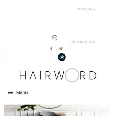
Bienvenue, en cliquant ici il est
français
possible de
s'identifier
ou
créer un
compte
mon compte
ok
Menu