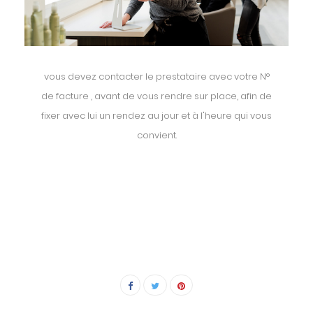
vous devez contacter le prestataire avec votre N°
de facture , avant de vous rendre sur place, afin de
fixer avec lui un rendez au jour et à l'heure qui vous
convient.
-
-
-
-