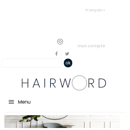
Bienvenue, en cliquant ici il est
français
possible de
s'identifier
ou
créer un
compte
mon compte
ok
Menu