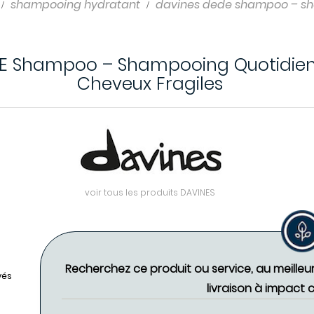
shampooing hydratant
davines dede shampoo – sh
E Shampoo – Shampooing Quotidien
Cheveux Fragiles
voir tous les produits DAVINES
Recherchez ce produit ou service, au meilleu
vés
livraison à impact 