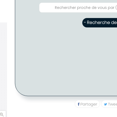
- Recherche de 
- 
Eglantine FABRE - Coiffure PARIS ( Disponible : 1 )
Eglantine FABRE -
PARIS (7
01 48 78 
Partager
Twe
