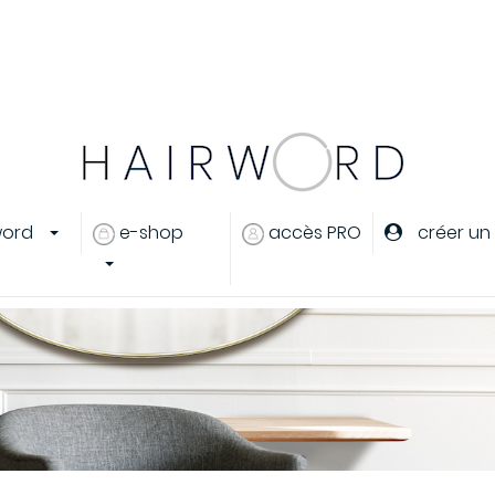
er
ou
créer un compte
word
e-shop
accès PRO
créer un
eux
s cheveux
ants