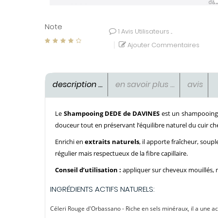
Note
1
Avis Utilisateurs ...
Ajouter Commentaires
description ...
en savoir plus ...
avis
Le
Shampooing DEDE de DAVINES
est un shampooin
douceur tout en préservant l’équilibre naturel du cuir ch
Enrichi en
extraits naturels
, il apporte fraîcheur, soup
régulier mais respectueux de la fibre capillaire.
Conseil d’utilisation :
appliquer sur cheveux mouillés, 
INGRÉDIENTS ACTIFS NATURELS:
Céleri Rouge d'Orbassano - Riche en sels minéraux, il a une a