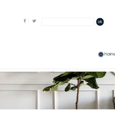
Bienvenue, en cliquant ici il est possible de
s'identifi
ok
hair
produits chev
Coiffants
Packs produit
Produits color