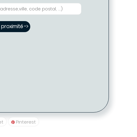
proximité ->
Tarif proposé -> 23 €
 Coiffure PARIS
5009)
20 39
et
Pinterest