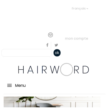
Bienvenue, en cliquant ici il est
français
possible de
s'identifier
ou
créer un
compte
mon compte
ok
Menu