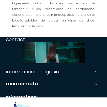
Ingrédients actifs : Phytoceutiques extraits de
l'artichaut, huiles essentielles de cardamone,
coriandre et menthe, les microcapsules naturelles et
biodégradables de jojoba, particules de silice,
tensioactifs délicats.
contact
informations magasin

mon compte

informations

newsletter