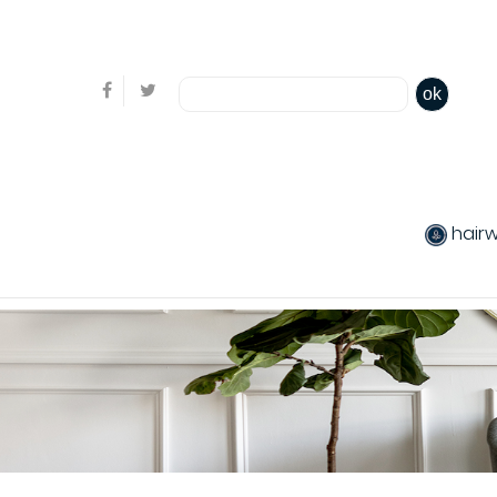
Bienvenue, en cliquant ici il est possible de
s'identifi
ok
hair
produits chev
Coiffants
Packs produit
Produits color