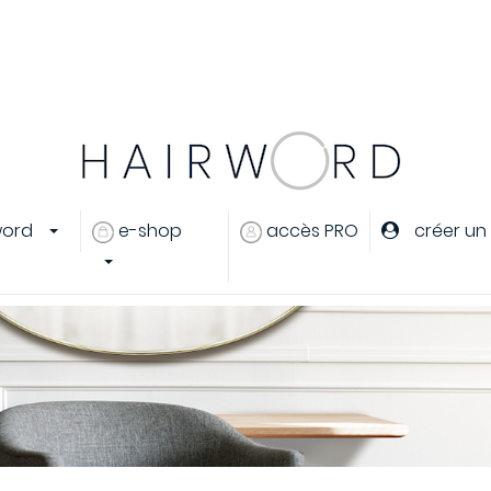
er
ou
créer un compte
word
e-shop
accès PRO
créer un
eux
s cheveux
ants