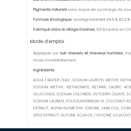
Pigments naturels
sans risque de surcharge de coul
Formule écologique
: biodégradabilité 94,5 %, 83,3 %
Fabriqué dans le village Davines
, 100 % neutre en 
Mode d’emploi
Appliquer sur
cuir chevelu et cheveux humides
, m
rincer immédiatement.
Ingrédients
AQUA / WATER / EAU , SODIUM LAUROYL METHYL ISET
SODIUM METHYL ISETHIONATE, BETAINE, LAURIC A
GLUCOSIDE, SODIUM CHLORIDE, GLYCERYL OLEATE, SO
SODIUM LAURATE, POLYQUATERNIUM-10, COCONUT ACI
EXTRACT, ALPHA-ISOMETHYL IONONE, LINALOOL, CO
SEED EXTRACT, GLYCINE SOJA OIL / GLYCINE SOJA (SOY