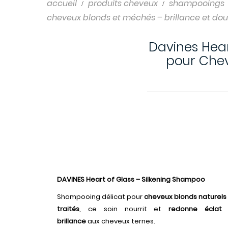
Shampooings
accueil
produits cheveux
shampooings
cheveux blonds et méchés – brillance et do
Soins cheveux
Davines Hear
pour Chev
DAVINES Heart of Glass – Silkening Shampoo
Shampooing délicat pour
cheveux blonds naturels
traités
, ce soin nourrit et
redonne éclat
brillance
aux cheveux ternes.