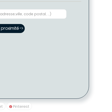
proximité ->
 Tarif proposé -> 29 €
 Coiffure PARIS
5009)
20 39
et
Pinterest