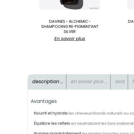
DAVINES - ALCHEMIC -
DA
SHAMPOOING RE-PIGMENTANT
SILVER
En savoir plus
description ...
en savoir plus ...
avis
Avantages
Nourrit et hydrate
les cheveux blonds naturels ou co
Équilibre les reflets
en neutralisant les tons indésirab
Illumine immédiatement
les teintes blondes pour un 