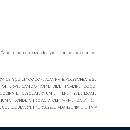
. Éviter le contact avec les yeux ; en cas de contact,
GRANCE, SODIUM COCOYL ALANINATE, POLYSORBATE 20,
OHOL, BRASSICAMIDOPROPYL DIMETHYLAMINE, COCO-
SUCCINATE, POLYQUATERNIUM-7, PHENETHYL BENZOATE,
M CHLORIDE, CITRIC ACID, GENIPA AMERICANA FRUIT
OXIDE, COUMARIN, HYDROLYZED ADANSONIA DIGITATA