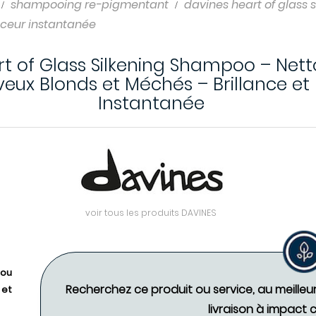
shampooing re-pigmentant
davines heart of glass
uceur instantanée
t of Glass Silkening Shampoo – Net
eux Blonds et Méchés – Brillance et
Instantanée
voir tous les produits DAVINES
 ou
Recherchez ce produit ou service, au meilleu
 et
livraison à impact 