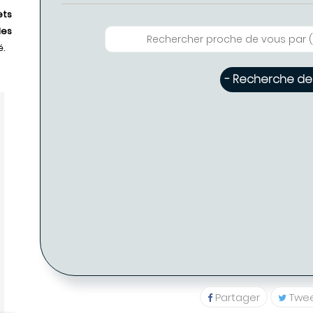
ets
les
é.
- Recherche de 
-
Eglantine FABRE - Coiffure PARIS ( Disponible : 3 )
Eglantine FABRE -
PARIS (7
01 48 78 
Partager
Twe