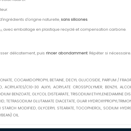
eur.
 d’ingrédients d’origine naturelle,
sans silicones
.
CO₂, avec emballage en plastique recyclé et compensation carbone.
asser délicatement, puis
rincer abondamment
. Répéter si nécessaire
HIONATE, COCAMIDOPROPYL BETAINE, DECYL GLUCOSIDE, PARFUM / FRA
CID, ACRYLATES/C10-30 ALKYL ACRYLATE CROSSPOLYMER, BENZYL ALC
DIUM BENZOATE, GLYCOL DISTEARATE, TRISODIUM ETHYLENEDIAMINE DI
D, TETRASODIUM GLUTAMATE DIACETATE, GUAR HYDROXYPROPYLTRIMONIU
RN STARCH MODIFIED, GLYCERYL STEARATE, TOCOPHEROL, SODIUM HYDR
BEAN) OIL.