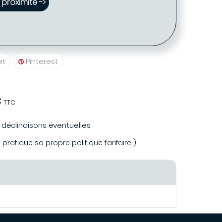
proximité ->
et
Pinterest
€
TTC
s déclinaisons éventuelles
ratique sa propre politique tarifaire )