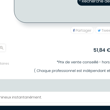
- Recherche de 
Partager
Twe

51,84 
*Prix de vente conseillé - hor
aires
( Chaque professionnel est indépendant et p
lumineux instantanément.