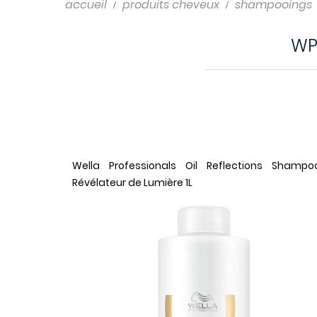
Shampooings
accueil
produits cheveux
shampooings
Soins cheveux
WP
Wella Professionals Oil Reflections Shampo
Révélateur de Lumière 1L