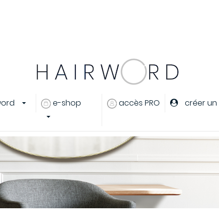
er
ou
créer un compte
word
e-shop
accès PRO
créer un
eux
s cheveux
ants