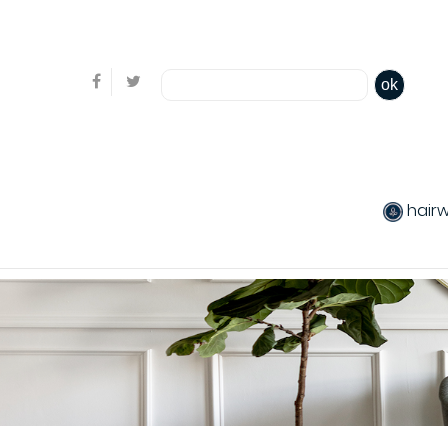
Bienvenue, en cliquant ici il est possible de
s'identifi
ok
hair
produits chev
Coiffants
Packs produit
Produits color