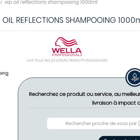
wp oil reflections shampooing 1000ml
 OIL REFLECTIONS SHAMPOOING 1000
voir tous les produits Wella Professionals
oing
Recherchez ce produit ou service, au meilleu
livraison à impact 