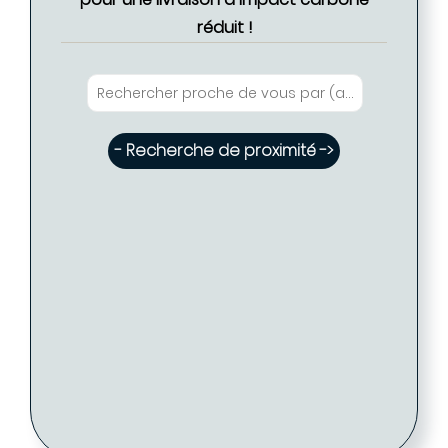
réduit !
- Recherche de proximité ->
Eglantine FABRE - Coiffure PARIS ( Disponible
- Tarif proposé -> 76 €
: 20 )
Eglantine FABRE - Coiffure PARIS
PARIS (75009)
01 48 78 20 39