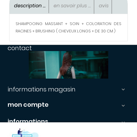
description ...
en savoir plus ...
avis
SHAMPOOING MASSANT + SOIN + COLORATION DES
RACINES + BRUSHING ( CHEVEUX LONGS + DE 30 CM )
contact
informations magasin

mon compte

informations

newsletter