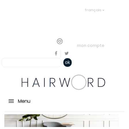
Bienvenue, en cliquant ici il est
français
possible de
s'identifier
ou
créer un
compte
mon compte
ok
Menu