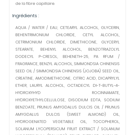
de la fibre capillaire.
Ingrédients :
AQUA / WATER / EAU, CETEARYL ALCOHOL, GLYCERIN,
BEHENTRIMONIUM CHLORIDE, CETYL ALCOHOL,
CETRIMONIUM CHLORIDE, DIMETHICONE, GLYCERYL
STEARATE, BEHENYL ALCOHOL, BENZOTRIAZOLYL
DODECYL P-CRESOL, BEHENETH-25, PA RFUM /
FRAGRANCE, BENZYL ALCOHOL, SIMMONDSIA CHINENSIS
SEED OIL / SIMMONDSIA CHINENSIS (JOJOBA) SEED OIL,
CREATINE, AMODIMETHICONE, CITRIC ACID, DICAPRYLYL
ETHER, LAURYL ALCOHOL, OCTADECYL DI-T-BUTYL-4-
HYDROXYHYD ROCINNAMATE,
HYDROXYETHYLCELLULOSE, DISODIUM EDTA, SODIUM
BENZOATE, PRUNUS AMYGDALUS DULCIS OIL / PRUNUS
AMYGDALUS DULCIS (SWEET ALMOND) OIL,
HYDROGENATED VEGETABLE OIL, TOCOPHEROL,
SOLANUM LYCOPERSICUM FRUIT EXTRACT / SOLANUM