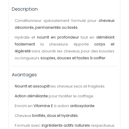
Description
Conditionneur spécialement formulé pour
cheveux
décolorés, permanentés ou lissés
.
Hydrate et
nourrit en profondeur
tout en
démêlant
facilement
la chevelure. Apporte
corps et
légèreté
sans alourdir les cheveux, pour des boucles
ou longueurs
souples, douces et faciles à coiffer
.
Avantages
Nourrit et assouplit
les cheveux secs et fragilisés.
Action démêlante
pour faciliter le coiffage.
Enrichi en
Vitamine E
à action
antioxydante
.
Cheveux
tonifiés, doux et hydratés
.
Formulé avec
ingrédients actifs naturels
respectueux