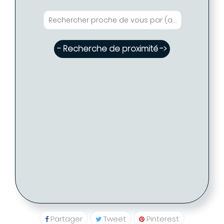
- Recherche de proximité ->
Eglantine FABRE - Coiffure PARIS ( Disponible
- Tarif proposé -> 33 €
: 3 )
Eglantine FABRE - Coiffure PARIS
PARIS (75009)
01 48 78 20 39
Partager
Tweet
Pinterest