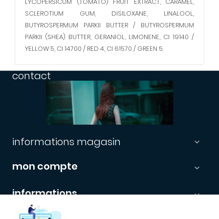
LYCOPERSICUM (TOMATO) FRUIT EXTRACT, CARAMEL,
SCLEROTIUM GUM, DISILOXANE, LINALOOL,
BUTYROSPERMUM PARKII BUTTER / BUTYROSPERMUM
PARKII (SHEA) BUTTER, GERANIOL, LIMONENE, CI 19140 /
YELLOW 5, CI 14700 / RED 4, CI 61570 / GREEN 5.
contact
informations magasin

mon compte

informations

newsletter