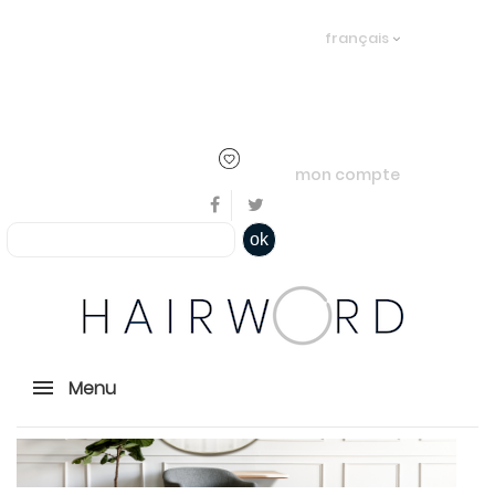
Bienvenue, en cliquant ici il est
français
possible de
s'identifier
ou
créer un
compte
mon compte
ok
Menu