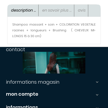
description ...
en savoir plus ...
avis
Shampoo massant + soin + COLORATION VEGETALE
racines + longueurs + Brushing ( CHEVEUX MI-
LONGS 15 à 30 cm)
contact
informations magasin

mon compte

informations