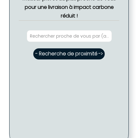
pour une livraison à impact carbone
réduit !
- Recherche de proximité ->
Eglantine FABRE - Coiffure PARIS ( Disponible
- Tarif proposé -> 92 €
: 20 )
Eglantine FABRE - Coiffure PARIS
PARIS (75009)