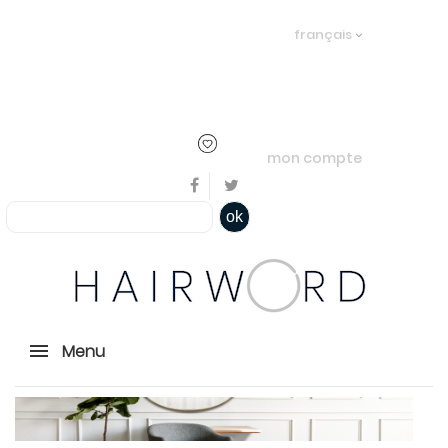
Bienvenue, en cliquant ici il est
français
possible de
s'identifier
ou
créer un
compte
mon compte
ok
Menu