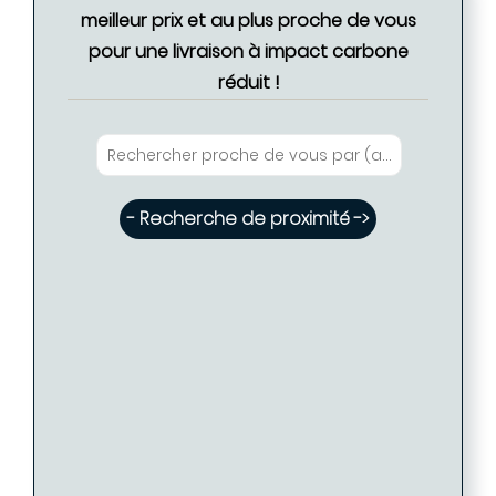
meilleur prix et au plus proche de vous
pour une livraison à impact carbone
réduit !
- Recherche de proximité ->
Eglantine FABRE - Coiffure PARIS ( Disponible
- Tarif proposé -> 29 €
: 1 )
Eglantine FABRE - Coiffure PARIS
PARIS (75009)