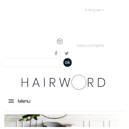
Bienvenue, en cliquant ici il est
français
possible de
s'identifier
ou
créer un
compte
mon compte
ok
Menu