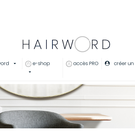
er
ou
créer un compte
word
e-shop
accès PRO
créer un
eux
s cheveux
ants