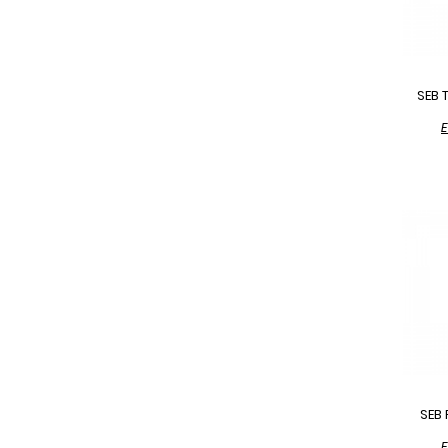
SEB 
E
SEB
E