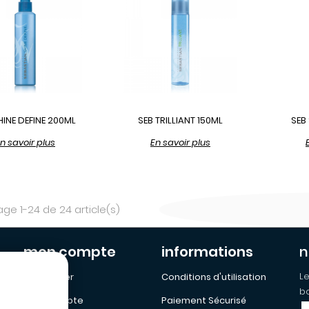
HINE DEFINE 200ML
SEB TRILLIANT 150ML
SEB
n savoir plus
En savoir plus
age 1-24 de 24 article(s)
mon compte
informations
n
Le
Mon Panier
Conditions d'utilisation
bo
Mon Compte
Paiement Sécurisé