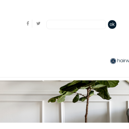
Bienvenue, en cliquant ici il est possible de
s'identifi
ok
hair
produits chev
Coiffants
Packs produit
Produits color