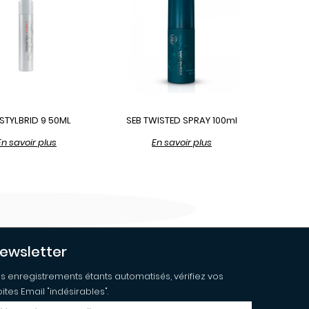
 STYLBRID 9 50ML
SEB TWISTED SPRAY 100ml
En savoir plus
En savoir plus
ewsletter
s enregistrements étants automatisés, vérifiez vos
ites Email "indésirables".