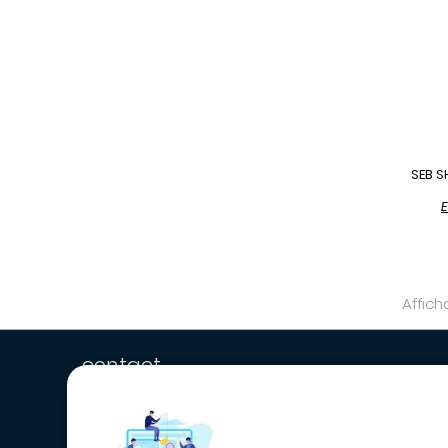
SEB S
E
Affich
contact