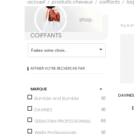
Shampooings
accueil
produits cheveux
coiffants
la
Soins cheveux
Il y a 
COIFFANTS
AFFINER VOTRE RECHERCHE PAR :
MARQUE
+
DAVINES
Bumble and Bumble
(2)
E
DAVINES
(3)
SEBASTIAN PROFESSIONNAL
(17)
Wella Professionals
(2)