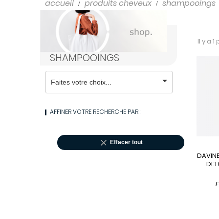
Shampooings
accueil
produits cheveux
shampooings
Soins cheveux
Il y a 1
SHAMPOOINGS
AFFINER VOTRE RECHERCHE PAR :

Effacer tout
DAVINE
DET
E