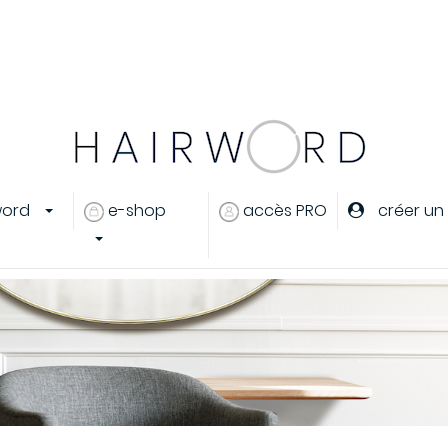
er
ou
créer un compte
word
e-shop
accès PRO
créer un
eux
s cheveux
ants