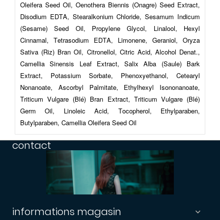
Oleifera Seed Oil, Oenothera Biennis (Onagre) Seed Extract,
Disodium EDTA, Stearalkonium Chloride, Sesamum Indicum
(Sesame) Seed Oil, Propylene Glycol, Linalool, Hexyl
Cinnamal, Tetrasodium EDTA, Limonene, Geraniol, Oryza
Sativa (Riz) Bran Oil, Citronellol, Citric Acid, Alcohol Denat.,
Camellia Sinensis Leaf Extract, Salix Alba (Saule) Bark
Extract, Potassium Sorbate, Phenoxyethanol, Cetearyl
Nonanoate, Ascorbyl Palmitate, Ethylhexyl Isononanoate,
Triticum Vulgare (Blé) Bran Extract, Triticum Vulgare (Blé)
Germ Oil, Linoleic Acid, Tocopherol, Ethylparaben,
Butylparaben, Camellia Oleifera Seed Oil
contact
informations magasin
