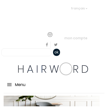
Bienvenue, en cliquant ici il est
français
possible de
s'identifier
ou
créer un
compte
mon compte
ok
Menu