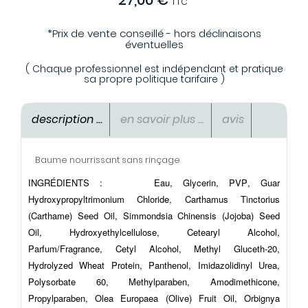
27,00 €
TTC
*Prix de vente conseillé - hors déclinaisons
éventuelles
( Chaque professionnel est indépendant et pratique
sa propre politique tarifaire )
description ...
en savoir plus ...
avis
Baume nourrissant sans rinçage
INGRÉDIENTS :
Eau, Glycerin, PVP, Guar
Hydroxypropyltrimonium Chloride, Carthamus Tinctorius
(Carthame) Seed Oil, Simmondsia Chinensis (Jojoba) Seed
Oil, Hydroxyethylcellulose, Cetearyl Alcohol,
Parfum/Fragrance, Cetyl Alcohol, Methyl Gluceth-20,
Hydrolyzed Wheat Protein, Panthenol, Imidazolidinyl Urea,
Polysorbate 60, Methylparaben, Amodimethicone,
Propylparaben, Olea Europaea (Olive) Fruit Oil, Orbignya