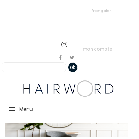
Bienvenue, en cliquant ici il est
français
possible de
s'identifier
ou
créer un
compte
mon compte
ok
Menu