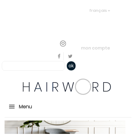
Bienvenue, en cliquant ici il est
français
possible de
s'identifier
ou
créer un
compte
mon compte
ok
Menu