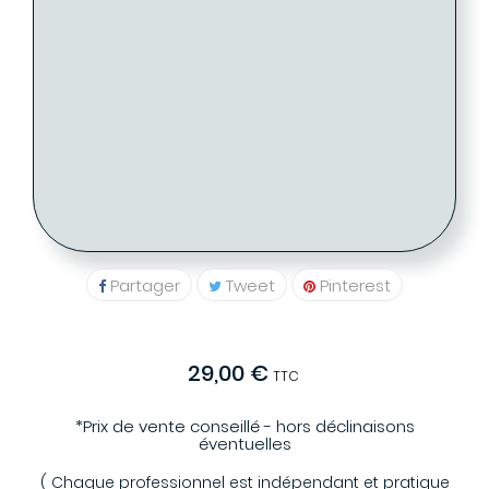
- Tarif proposé -> 27 €
: 2 )
Eglantine FABRE - Coiffure PARIS
PARIS (75009)
01 48 78 20 39
Partager
Tweet
Pinterest
29,00 €
TTC
*Prix de vente conseillé - hors déclinaisons
éventuelles
( Chaque professionnel est indépendant et pratique