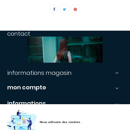
contact
informations magasin

mon compte

informations

newsletter
Nous utilisons des cookies.
Les enregistrements étants automatisés, vérifiez vos boites