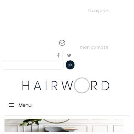
Bienvenue, en cliquant ici il est
français
possible de
s'identifier
ou
créer un
compte
mon compte
ok
Menu