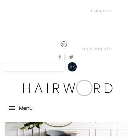
Bienvenue, en cliquant ici il est
français
possible de
s'identifier
ou
créer un
compte
mon compte
ok
Menu