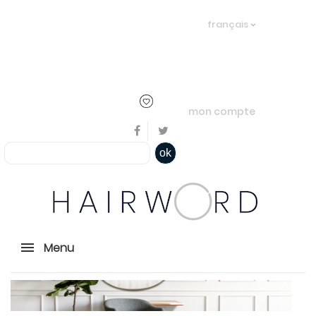
Bienvenue, en cliquant ici il est
français
possible de
s'identifier
ou
créer un
compte
mon compte
ok
Menu