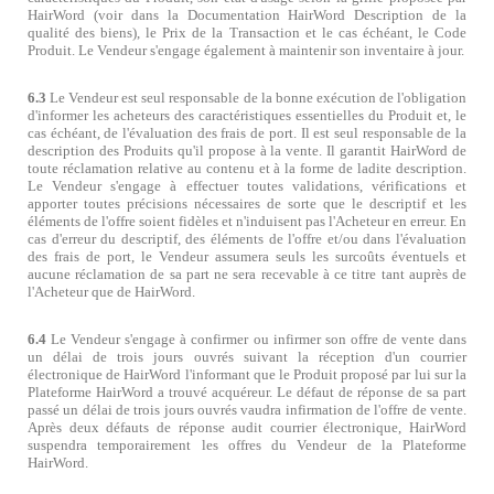
HairWord (voir dans la Documentation HairWord Description de la
qualité des biens), le Prix de la Transaction et le cas échéant, le Code
Produit. Le Vendeur s'engage également à maintenir son inventaire à jour.
6.3
Le Vendeur est seul responsable de la bonne exécution de l'obligation
d'informer les acheteurs des caractéristiques essentielles du Produit et, le
cas échéant, de l'évaluation des frais de port. Il est seul responsable de la
description des Produits qu'il propose à la vente. Il garantit HairWord de
toute réclamation relative au contenu et à la forme de ladite description.
Le Vendeur s'engage à effectuer toutes validations, vérifications et
apporter toutes précisions nécessaires de sorte que le descriptif et les
éléments de l'offre soient fidèles et n'induisent pas l'Acheteur en erreur. En
cas d'erreur du descriptif, des éléments de l'offre et/ou dans l'évaluation
des frais de port, le Vendeur assumera seuls les surcoûts éventuels et
aucune réclamation de sa part ne sera recevable à ce titre tant auprès de
l'Acheteur que de HairWord.
6.4
Le Vendeur s'engage à confirmer ou infirmer son offre de vente dans
un délai de trois jours ouvrés suivant la réception d'un courrier
électronique de HairWord l'informant que le Produit proposé par lui sur la
Plateforme HairWord a trouvé acquéreur. Le défaut de réponse de sa part
passé un délai de trois jours ouvrés vaudra infirmation de l'offre de vente.
Après deux défauts de réponse audit courrier électronique, HairWord
suspendra temporairement les offres du Vendeur de la Plateforme
HairWord.