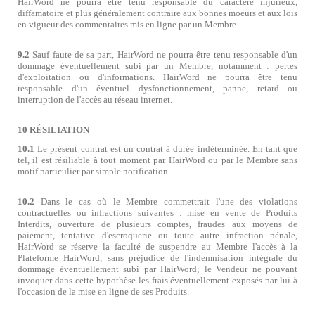
HairWord ne pourra être tenu responsable du caractère injurieux,
diffamatoire et plus généralement contraire aux bonnes moeurs et aux lois
en vigueur des commentaires mis en ligne par un Membre.
9.2
Sauf faute de sa part, HairWord ne pourra être tenu responsable d'un
dommage éventuellement subi par un Membre, notamment : pertes
d'exploitation ou d'informations. HairWord ne pourra être tenu
responsable d'un éventuel dysfonctionnement, panne, retard ou
interruption de l'accès au réseau internet.
10 RÉSILIATION
10.1
Le présent contrat est un contrat à durée indéterminée. En tant que
tel, il est résiliable à tout moment par HairWord ou par le Membre sans
motif particulier par simple notification.
10.2
Dans le cas où le Membre commettrait l'une des violations
contractuelles ou infractions suivantes : mise en vente de Produits
Interdits, ouverture de plusieurs comptes, fraudes aux moyens de
paiement, tentative d'escroquerie ou toute autre infraction pénale,
HairWord se réserve la faculté de suspendre au Membre l'accès à la
Plateforme HairWord, sans préjudice de l'indemnisation intégrale du
dommage éventuellement subi par HairWord; le Vendeur ne pouvant
invoquer dans cette hypothèse les frais éventuellement exposés par lui à
l'occasion de la mise en ligne de ses Produits.