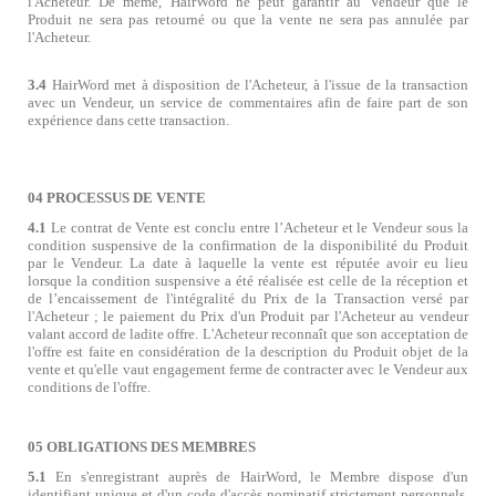
l'Acheteur. De même, HairWord ne peut garantir au Vendeur que le
Produit ne sera pas retourné ou que la vente ne sera pas annulée par
l'Acheteur.
3.4
HairWord met à disposition de l'Acheteur, à l'issue de la transaction
avec un Vendeur, un service de commentaires afin de faire part de son
expérience dans cette transaction.
04 PROCESSUS DE VENTE
4.1
Le contrat de Vente est conclu entre l
’
Acheteur et le Vendeur sous la
condition suspensive de la confirmation de la disponibilité du Produit
par le Vendeur. La date à laquelle la vente est réputée avoir eu lieu
lorsque la condition suspensive a été réalisée est celle de la réception et
de l
’
encaissement de l'intégralité du Prix de la Transaction versé par
l'Acheteur ; le paiement du Prix d'un Produit par l'Acheteur au vendeur
valant accord de ladite offre. L'Acheteur reconnaît que son acceptation de
l'offre est faite en considération de la description du Produit objet de la
vente et qu'elle vaut engagement ferme de contracter avec le Vendeur aux
conditions de l'offre.
05 OBLIGATIONS DES MEMBRES
5.1
En s'enregistrant auprès de HairWord, le Membre dispose d'un
identifiant unique et d'un code d'accès nominatif strictement personnels,