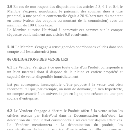
5.9
En cas de non-respect des dispositions des articles 5.8, 6.1 et 6.4, le
Membre s
’
expose, nonobstant le paiement des sommes dues à titre
principal, à une pénalité contractuelle égale à 20 % hors taxe du montant
en cause (valeur des coupons ou montant de la commission) avec un
minimum de 100 € hors taxe.
Le Membre autorise HairWord à percevoir ces sommes sur le compte
séquestre conformément aux articles 6.8 et suivants.
5.10
Le Membre s
’
engage à renseigner des coordonnées valides dans son
compte et à les maintenir à jour.
06 OBLIGATIONS DES VENDEURS
6.1
Le Vendeur s'engage à ce que toute offre d'un Produit corresponde à
un bien matériel dont il dispose de la pleine et entière propriété et
capacité de vente, disponible immédiatement.
Est par conséquent insusceptible d’être proposé à la vente tout bien
incorporel tel que, par exemple, un nom de domaine, un lien hypertexte,
un compte associé à un univers de jeu en ligne, une créance ou une part
sociale d
’
entreprise.
6.2
Le Vendeur s'engage à décrire le Produit offert à la vente selon les
critères retenus par HairWord dans la Documentation HairWord. La
description du Produit doit correspondre à ses caractéristiques effectives.
Le Vendeur mentionnera : la dénomination du produit, les
caractéristiques du Produit, son état d'usage selon la grille proposée par