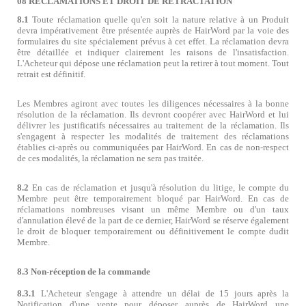
08 RÉCLAMATIONS ET DROIT DE RÉTRACTATION
8.1
Toute réclamation quelle qu'en soit la nature relative à un Produit
devra impérativement être présentée auprès de HairWord par la voie des
formulaires du site spécialement prévus à cet effet. La réclamation devra
être détaillée et indiquer clairement les raisons de l'insatisfaction.
L'Acheteur qui dépose une réclamation peut la retirer à tout moment. Tout
retrait est définitif.
Les Membres agiront avec toutes les diligences nécessaires à la bonne
résolution de la réclamation. Ils devront coopérer avec HairWord et lui
délivrer les justificatifs nécessaires au traitement de la réclamation. Ils
s'engagent à respecter les modalités de traitement des réclamations
établies ci-après ou communiquées par HairWord. En cas de non-respect
de ces modalités, la réclamation ne sera pas traitée.
8.2
En cas de réclamation et jusqu'à résolution du litige, le compte du
Membre peut être temporairement bloqué par HairWord. En cas de
réclamations nombreuses visant un même Membre ou d'un taux
d'annulation élevé de la part de ce dernier, HairWord se réserve également
le droit de bloquer temporairement ou définitivement le compte dudit
Membre.
8.3 Non-réception de la commande
8.3.1
L'Acheteur s'engage à attendre un délai de 15 jours après la
Notification d'une vente pour déposer auprès de HairWord une