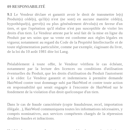
09 RESPONSABILITÉ
9.1
Le Vendeur déclare et garantit avoir le droit de transmettre le(s)
Produit(s) cédé(s), qu'il(s) n'est (ne sont) en aucune manière cédé(s),
hypothéqué(s), grevé(s) ou plus généralement dévolu(s) en faveur d'un
tiers, et que l'opération qu'il réalise n'est pas susceptible de violer les
droits d'un tiers. Le Vendeur atteste par le seul fait de la mise en ligne du
Produit par ses soins que sa vente est conforme aux règles légales en
vigueur, notamment au regard du Code de la Propriété Intellectuelle et de
toute réglementation particulière, comme par exemple, s'agissant du livre,
de la loi du 10 août 1981 dite loi Lang.
Préalablement à toute offre, le Vendeur vérifiera le cas échéant,
notamment par la lecture des licences ou conditions d'utilisation
éventuelles du Produit, que les droits d'utilisation du Produit l'autorisent
à le céder. Le Vendeur garantit et indemnisera à première demande
HairWord contre tout dommage subi par HairWord et contre toute action
en responsabilité qui serait engagée à l'encontre de HairWord sur le
fondement de la violation d'un droit quelconque d'un tiers.
Dans le cas de fraude caractérisée (copie frauduleuse, recel, importation
illégale...), HairWord communiquera toutes les informations nécessaires, y
compris nominatives, aux services compétents chargés de la répression
desdites fraudes et infractions.