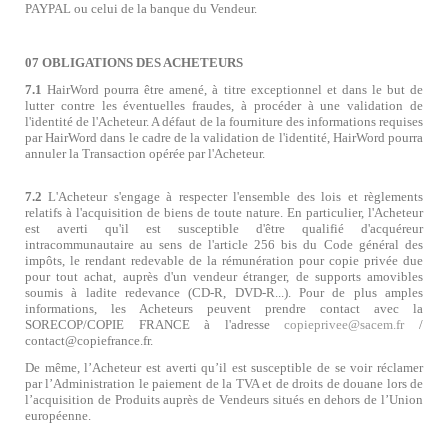
PAYPAL ou celui de la banque du Vendeur.
07 OBLIGATIONS DES ACHETEURS
7.1
HairWord pourra être amené, à titre exceptionnel et dans le but de
lutter contre les éventuelles fraudes, à procéder à une validation de
l'identité de l'Acheteur. A défaut de la fourniture des informations requises
par HairWord dans le cadre de la validation de l'identité, HairWord pourra
annuler la Transaction opérée par l'Acheteur.
7.2
L'Acheteur s'engage à respecter l'ensemble des lois et règlements
relatifs à l'acquisition de biens de toute nature. En particulier, l'Acheteur
est averti qu'il est susceptible d'être qualifié d'acquéreur
intracommunautaire au sens de l'article 256 bis du Code général des
impôts, le rendant redevable de la rémunération pour copie privée due
pour tout achat, auprès d'un vendeur étranger, de supports amovibles
soumis à ladite redevance (CD-R, DVD-R...). Pour de plus amples
informations, les Acheteurs peuvent prendre contact avec la
SORECOP/COPIE FRANCE à l'adresse
copieprivee@sacem.fr
/
contact@copiefrance.fr.
De même, l
’
Acheteur est averti qu
’
il est susceptible de se voir réclamer
par l
’
Administration le paiement de la TVA et de droits de douane lors de
l
’
acquisition de Produits auprès de Vendeurs situés en dehors de l
’
Union
européenne.