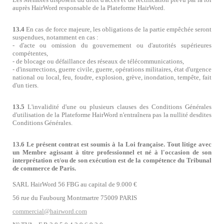
auprès HairWord responsable de la Plateforme HairWord.
13.4
En cas de force majeure, les obligations de la partie empêchée seront
suspendues, notamment en cas :
- d'acte ou omission du gouvernement ou d'autorités supérieures
compétentes,
- de blocage ou défaillance des réseaux de télécommunications,
- d'insurrections, guerre civile, guerre, opérations militaires, état d'urgence
national ou local, feu, foudre, explosion, grève, inondation, tempête, fait
d'un tiers.
13.5
L'invalidité d'une ou plusieurs clauses des Conditions Générales
d'utilisation de la Plateforme HairWord n'entraînera pas la nullité desdites
Conditions Générales.
13.6 Le présent contrat est soumis à la Loi française. Tout litige avec
un Membre agissant à titre professionnel et né à l'occasion de son
interprétation et/ou de son exécution est de la compétence du Tribunal
de commerce de Paris.
SARL HairWord 56 FBG au capital de 9.000 €
56 rue du Faubourg Montmartre 75009 PARIS
commercial@hairword.com