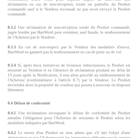
réclamation en cas de non-réception, totale ou partielle, du Produit
commandé sauf si le Vendeur reconnaît ne pas avoir envoyé le Produit
commandé.
8.3.2
Une réclamation de non-réception totale du Produit commandé,
jugée fondée par HairWord peut entraîner, sauf fraude, le remboursement
de l'Acheteur par le Vendeur.
8.3.3
En cas de non-respect par le Vendeur des modalités d'envoi,
HairWord ne garantit pas le remboursement en cas de perte ou de vol.
8.3.4
Si, après deux tentatives de livraison infructueuses, le Produit est
retourné au Vendeur et en l'absence de réclamation pendant un délai de
15 jours après la Notification, il sera alors procédé au remboursement de
l'Acheteur (conformément à l'article 8.7) par le Vendeur. Le Produit
deviendra alors la propriété du vendeur qui pourra à nouveau en disposer
librement.
8.4 Défaut de conformité
8.4.1
Une réclamation invoquant le défaut de conformité du Produit
entraîne l'obligation pour l'Acheteur de retourner le Produit selon les
modalités indiquées par HairWord.
8.4.2
Le retour d'un Produit ne sera admis que s'il fait l'objet d'une
réclamation et que l'Acheteur suit les instructions délivrées par le service