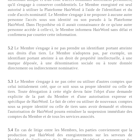
qu'il s'engage à conserver confidentiels. Le Membre enregistré est seul
autorisé à utiliser la Plateforme HairWord à l'aide de l'identifiant et du
code d'accès nominatif. Le Membre s'engage à ne proposer à aucune autre
personne l'accès sous son identité ou son pseudo à la Plateforme
HairWord. Dans l'hypothèse où il aurait connaissance de ce qu'une autre
personne accède à celle-ci, le Membre informera HairWord sans délai et
confirmera par courrier cette information.
5.2
Le Membre s'engage à ne pas prendre un identifiant portant atteinte
aux droits d'un tiers. Le Membre n'adoptera pas, par exemple, un
identifiant portant atteinte à un droit de propriété intellectuelle, à une
marque déposée, à une dénomination sociale ou à toute donnée
directement ou indirectement nominative.
5.3
Le Membre s'engage à ne pas créer ou utiliser d'autres comptes que
celui initialement créé, que ce soit sous sa propre identité ou celle de
tiers. Toute dérogation à cette règle devra faire l'objet d'une demande
explicite de la part du Membre et d'une autorisation expresse et
spécifique de HairWord. Le fait de créer ou utiliser de nouveaux comptes
sous sa propre identité ou celle de tiers sans avoir demandé et obtenu
l'autorisation de HairWord pourra entraîner la suspension immédiate des
comptes du Membre et de tous les services associés.
5.4
En cas de litige entre les Membres, les parties conviennent que la
production par HairWord des enregistrements sur les serveurs de
HairWord de l'utilisation de la Plateforme HairWord et notamment des