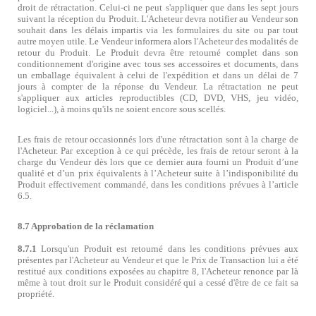
droit de rétractation. Celui-ci ne peut s'appliquer que dans les sept jours
suivant la réception du Produit. L'Acheteur devra notifier au Vendeur son
souhait dans les délais impartis via les formulaires du site ou par tout
autre moyen utile. Le Vendeur informera alors l'Acheteur des modalités de
retour du Produit. Le Produit devra être retourné complet dans son
conditionnement d'origine avec tous ses accessoires et documents, dans
un emballage équivalent à celui de l'expédition et dans un délai de 7
jours à compter de la réponse du Vendeur. La rétractation ne peut
s'appliquer aux articles reproductibles (CD, DVD, VHS, jeu vidéo,
logiciel...), à moins qu'ils ne soient encore sous scellés.
Les frais de retour occasionnés lors d'une rétractation sont à la charge de
l'Acheteur. Par exception à ce qui précède, les frais de retour seront à la
charge du Vendeur dès lors que ce dernier aura fourni un Produit d
’
une
qualité et d
’
un prix équivalents à l
’
Acheteur suite à l
’
indisponibilité du
Produit effectivement commandé, dans les conditions prévues à l
’
article
6.5.
8.7 Approbation de la réclamation
8.7.1
Lorsqu'un Produit est retourné dans les conditions prévues aux
présentes par l'Acheteur au Vendeur et que le Prix de Transaction lui a été
restitué aux conditions exposées au chapitre 8, l'Acheteur renonce par là
même à tout droit sur le Produit considéré qui a cessé d'être de ce fait sa
propriété.