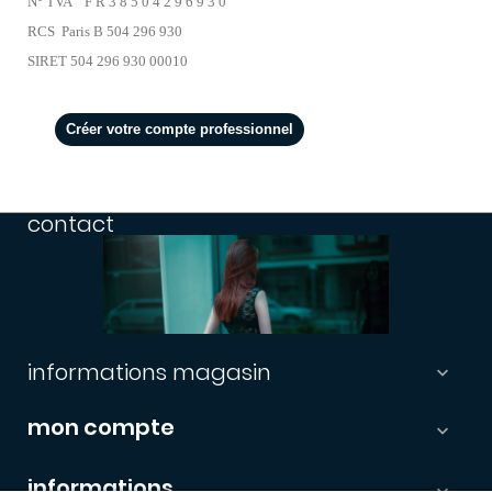
N° TVA F R 3 8 5 0 4 2 9 6 9 3 0
RCS Paris B 504 296 930
SIRET 504 296 930 00010
Créer votre compte professionnel
contact
informations magasin

mon compte

informations
