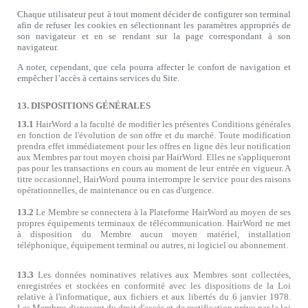
Chaque utilisateur peut à tout moment décider de configurer son terminal
afin de refuser les cookies en sélectionnant les paramètres appropriés de
son navigateur et en se rendant sur la page correspondant à son
navigateur.
A noter, cependant, que cela pourra affecter le confort de navigation et
empêcher l’accès à certains services du Site.
13. DISPOSITIONS GÉNÉRALES
13.1
HairWord a la faculté de modifier les présentes Conditions générales
en fonction de l'évolution de son offre et du marché. Toute modification
prendra effet immédiatement pour les offres en ligne dès leur notification
aux Membres par tout moyen choisi par HairWord. Elles ne s'appliqueront
pas pour les transactions en cours au moment de leur entrée en vigueur. A
titre occasionnel, HairWord pourra interrompre le service pour des raisons
opérationnelles, de maintenance ou en cas d'urgence.
13.2
Le Membre se connectera à la Plateforme HairWord au moyen de ses
propres équipements terminaux de télécommunication. HairWord ne met
à disposition du Membre aucun moyen matériel, installation
téléphonique, équipement terminal ou autres, ni logiciel ou abonnement.
13.3
Les données nominatives relatives aux Membres sont collectées,
enregistrées et stockées en conformité avec les dispositions de la Loi
relative à l'informatique, aux fichiers et aux libertés du 6 janvier 1978.
Les Membres disposent du droit d'accès et de rectification prévu par la loi