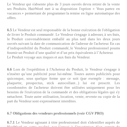
Le Vendeur qui s'absente plus de 3 jours ouvrés devra retirer de la vente
ses Produits. HairWord met à sa disposition l'option « Vous partez en
vacances » permettant de programmer la remise en ligne automatique des
offres.
6.5
Le Vendeur est seul responsable de la bonne exécution de l'obligation
de livrer le Produit commandé. Le Vendeur s'engage à adresser, à ses frais,
le Produit convenablement emballé au plus tard dans les deux jours
ouvrés suivant la date de communication de l'adresse de l'acheteur. En cas
d
’
indisponibilité du Produit commandé, le Vendeur professionnel pourra
fournir un Produit d
’
une qualité et d
’
un prix équivalents à l
’
Acheteur.
Le Produit voyage aux risques et aux frais du Vendeur.
6.6
Lors de l'expédition à l'Acheteur du Produit, le Vendeur s'engage à
n'insérer qu
’
une publicité pour lui-même. Toutes autres publicités pour
quiconque, sous quelque forme que ce soit (par exemple : message,
plaquette, prospectus, stick autocollant...) lui est proscrit. Les
coordonnées de l'acheteur doivent être utilisées uniquement pour les
besoins de l'exécution de la commande et des obligations légales qui s'y
rattachent. Toute autre utilisation, location, vente, revente ou copie de la
part du Vendeur sont expressément interdites.
6.7 Obligations des vendeurs professionnels (voir CGV PRO)
6.7.1
Le Vendeur agissant à titre professionnel doit s'identifier auprès de
HairWord en cette qualité, par l
’
envoi à l
’
inscription d
’
un extrait de