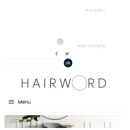
Bienvenue, en cliquant ici il est
français
possible de
s'identifier
ou
créer un
compte
mon compte
ok
Menu