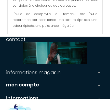
sensibles à la chaleur ou douloureuses.
L'huile de calophylle, ou tamanu, est l'huile
réparatrice par excellence. Une texture épaisse, une
odeur épicée, une puissance inégalée.
contact
informations magasin

mon compte

informations

newsletter