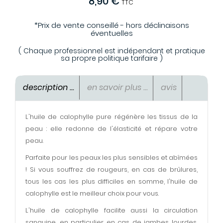
8,90 €
TTC
*Prix de vente conseillé - hors déclinaisons
éventuelles
( Chaque professionnel est indépendant et pratique
sa propre politique tarifaire )
description ...
en savoir plus ...
avis
L'huile de calophylle pure régénère les tissus de la
peau : elle redonne de l'élasticité et répare votre
peau.
Parfaite pour les peaux les plus sensibles et abîmées
! Si vous souffrez de rougeurs, en cas de brûlures,
tous les cas les plus difficiles en somme, l'huile de
calophylle est le meilleur choix pour vous.
L'huile de calophylle facilite aussi la circulation
sanguine, en particulier en cas de jambes lourdes,