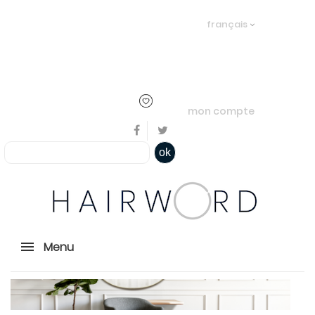
Bienvenue, en cliquant ici il est
français
possible de
s'identifier
ou
créer un
compte
mon compte
ok
Menu