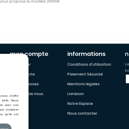
E vous propose le modèle 2019114
mon compte
informations
n
Le
Mon Panier
Conditions d'utilisation
bo
Mon Compte
Paiement Sécurisé
Mes addresses
Mentions légales
a propos de nous
Livraison
ces, d'offrir
 trafic. Nous
Notre Espace
site avec nos
vent combiner
Nous contacter
ou qu'ils ont