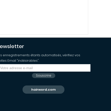
ewsletter
s enregistrements étants automatisés, vérifiez vos
ites Email "indésirables".
Souscrire
Retourner sur hairword.com
hairword.com