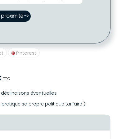
proximité ->
et
Pinterest
€
TTC
s déclinaisons éventuelles
ratique sa propre politique tarifaire )