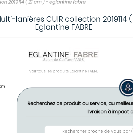
ion 2019114 ( 21 cm ) - eglantine fabre
lti-lanières CUIR collection 2019114 (
Eglantine FABRE
voir tous les produits Eglantine FABRE
 cm
Recherchez ce produit ou service, au meilleu
livraison à impact 