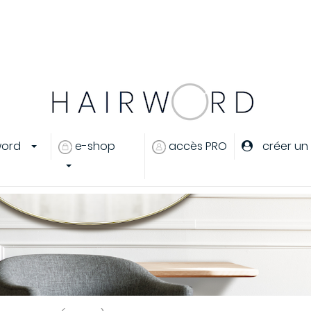
er
ou
créer un compte
word
e-shop
accès PRO
créer un
eux
s cheveux
ants