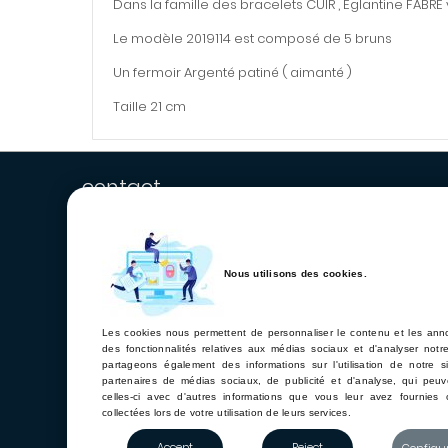
Dans la famille des bracelets CUIR , Eglantine FABR
Le modèle 2019114 est composé de 5 bruns
Un fermoir Argenté patiné ( aimanté )
Taille 21 cm
contact
Nous utilisons des cookies.
Les cookies nous permettent de personnaliser le contenu et les annon
des fonctionnalités relatives aux médias sociaux et d'analyser notre
partageons également des informations sur l'utilisation de notre 
56, rue du Faubourg Montmartre
partenaires de médias sociaux, de publicité et d'analyse, qui peu
celles-ci avec d'autres informations que vous leur avez fournies 
collectées lors de votre utilisation de leurs services.
E-mail :
commercial@hairword.com
Accept
Reject