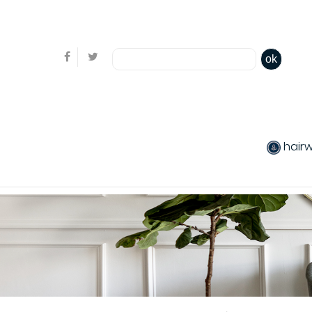
Bienvenue, en cliquant ici il est possible de
s'identifi
ok
hair
produits chev
Coiffants
Packs produit
Produits color