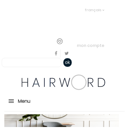
Bienvenue, en cliquant ici il est
français
possible de
s'identifier
ou
créer un
compte
mon compte
ok
Menu