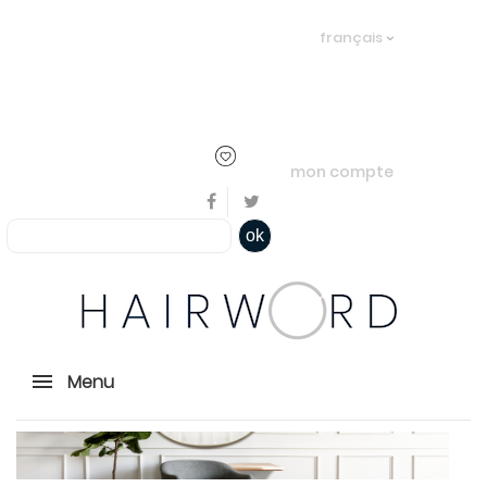
Bienvenue, en cliquant ici il est
français
possible de
s'identifier
ou
créer un
compte
mon compte
ok
Menu