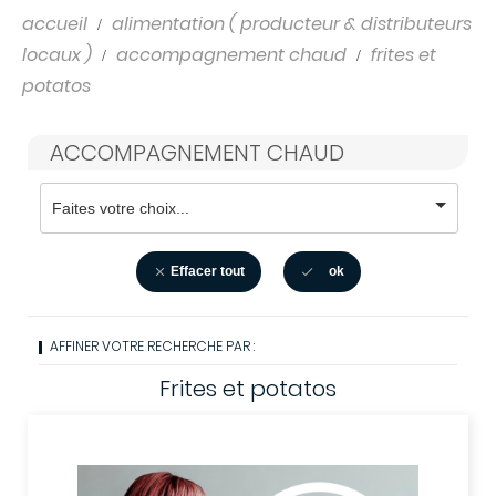
accueil
alimentation ( producteur & distributeurs
locaux )
accompagnement chaud
frites et
potatos
ACCOMPAGNEMENT CHAUD
Effacer tout
ok


AFFINER VOTRE RECHERCHE PAR :
Frites et potatos