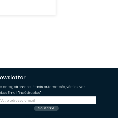
ewsletter
s enregistrements étants automatisés, vérifiez vos
ites Email "indésirables".
Souscrire
Retourner sur hairword.com