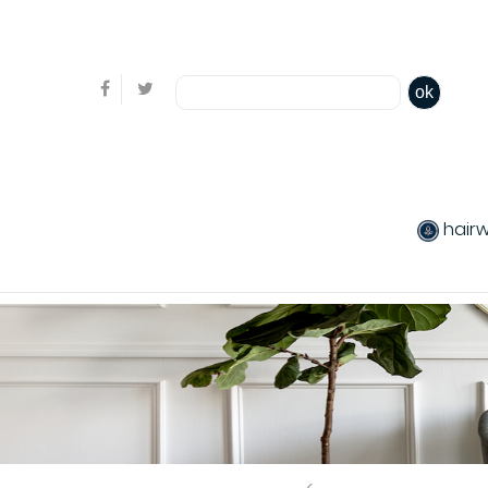
Bienvenue, en cliquant ici il est possible de
s'identifi
ok
hair
produits chev
Coiffants
Packs produit
Produits color