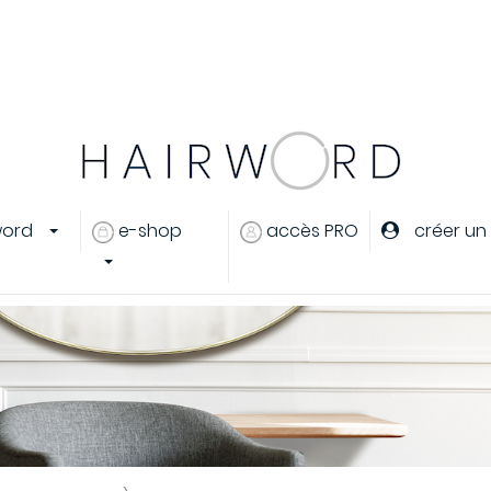
er
ou
créer un compte
word
e-shop
accès PRO
créer un
eux
s cheveux
ants