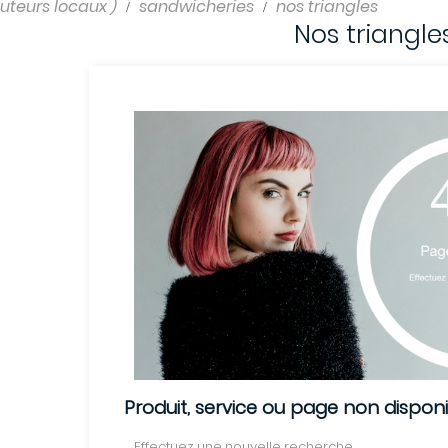
uteurs locaux )
sandwicheries
nos triangles
Nos triangle
Produit, service ou page non dispon
Effectuez une nouvelle recherche