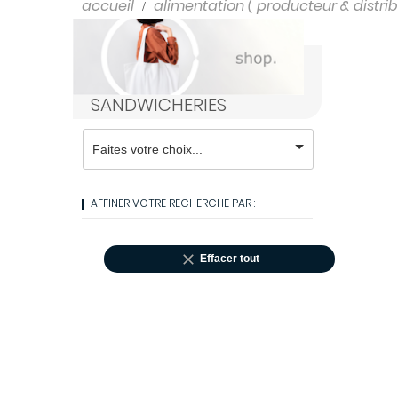
Shampooings
accueil
alimentation ( producteur & distrib
Soins cheveux
SANDWICHERIES
AFFINER VOTRE RECHERCHE PAR :

Effacer tout