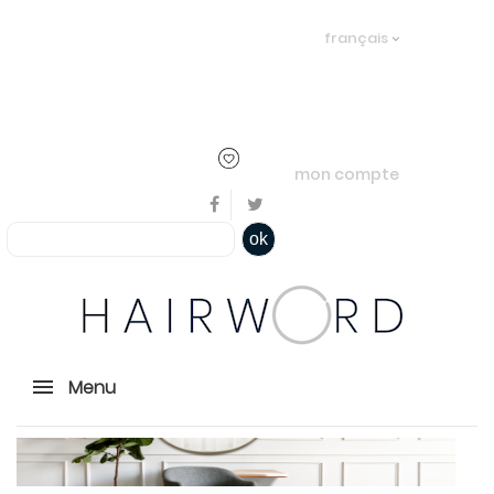
Bienvenue, en cliquant ici il est
français
possible de
s'identifier
ou
créer un
compte
mon compte
ok
Menu