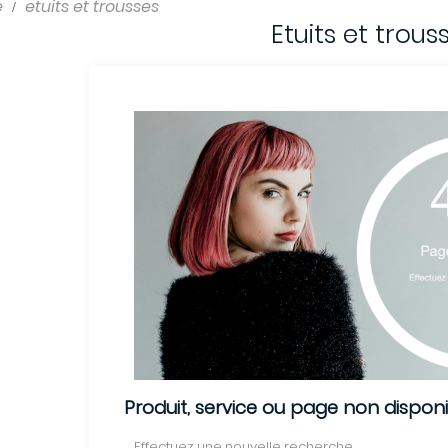
e
etuits et trousses
Etuits et trous
Produit, service ou page non dispon
Effectuez une nouvelle recherche