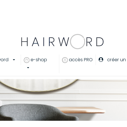
er
ou
créer un compte
word
e-shop
accès PRO
créer un
eux
s cheveux
ants