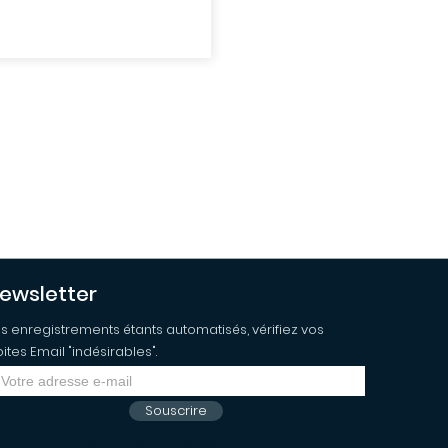
ewsletter
s enregistrements étants automatisés, vérifiez vos
ites Email "indésirables".
Souscrire
Retourner sur hairword.com