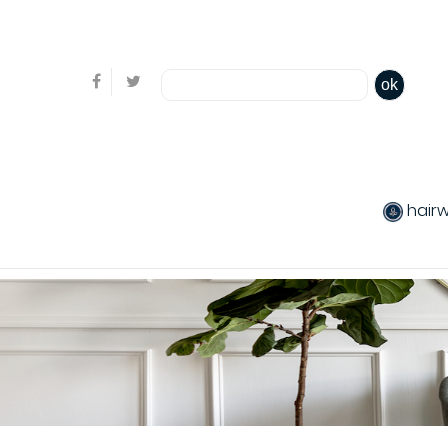
Bienvenue, en cliquant ici il est possible de
s'identifi
ok
hair
produits chev
Coiffants
Packs produit
Produits color