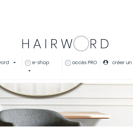
er
ou
créer un compte
word
e-shop
accès PRO
créer un
eux
s cheveux
ants