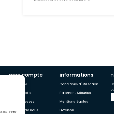
mon compte
informations
n
Le
Mon Panier
Conditions d'utilisation
bo
Mon Compte
Paiement Sécurisé
Mes addresses
Mentions légales
a propos de nous
Livraison
ces, d'offrir