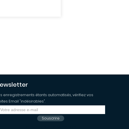
ewsletter
s enregistrements étants automatisés, vérifiez vos
ites Email "indésirables".
Souscrire
Retourner sur hairword.com