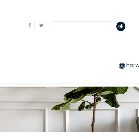
Bienvenue, en cliquant ici il est possible de
s'identifi
ok
hair
produits chev
Coiffants
Packs produit
Produits color