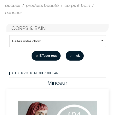
accueil
produits beauté
corps & bain
minceur
CORPS & BAIN
Effacer tout
ok


AFFINER VOTRE RECHERCHE PAR :
Minceur