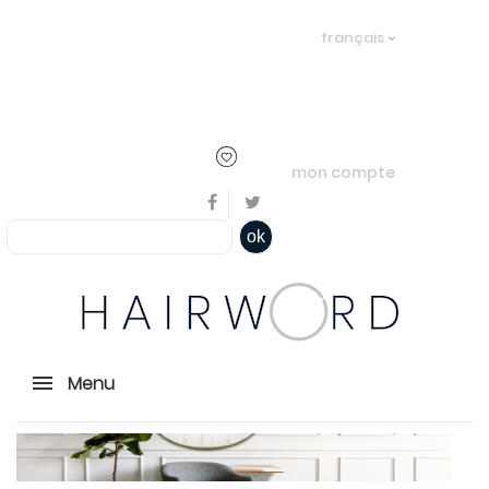
Bienvenue, en cliquant ici il est
français
possible de
s'identifier
ou
créer un
compte
mon compte
ok
Menu