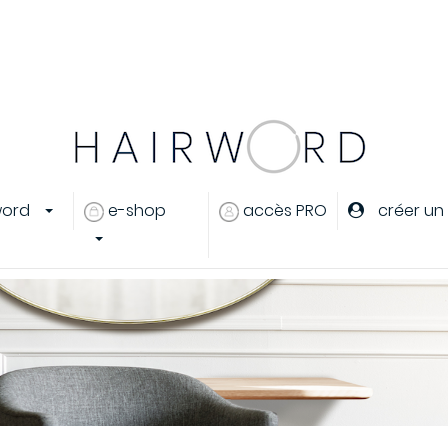
er
ou
créer un compte
word
e-shop
accès PRO
créer un
eux
s cheveux
ants