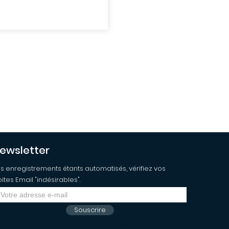
ewsletter
s enregistrements étants automatisés, vérifiez vos
ites Email "indésirables".
Souscrire
Retourner sur hairword.com