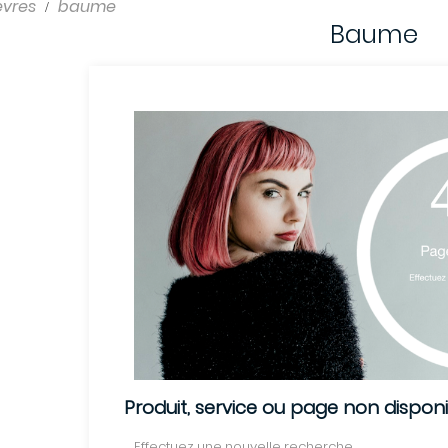
èvres
baume
Baume
Produit, service ou page non dispon
Effectuez une nouvelle recherche