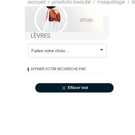
Shampooings
accueil
produits beauté
maquillage
l
Soins cheveux
LÈVRES
AFFINER VOTRE RECHERCHE PAR :

Effacer tout