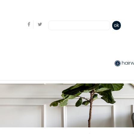
Bienvenue, en cliquant ici il est possible de
s'identifi
ok
hair
produits chev
Coiffants
Packs produit
Produits color