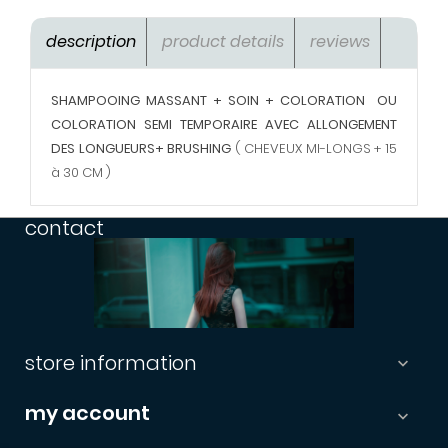
description
product details
reviews
SHAMPOOING MASSANT + SOIN + COLORATION OU
COLORATION SEMI TEMPORAIRE AVEC ALLONGEMENT
DES LONGUEURS+ BRUSHING
( CHEVEUX MI-LONGS + 15
à 30 CM )
contact
store information

my account
