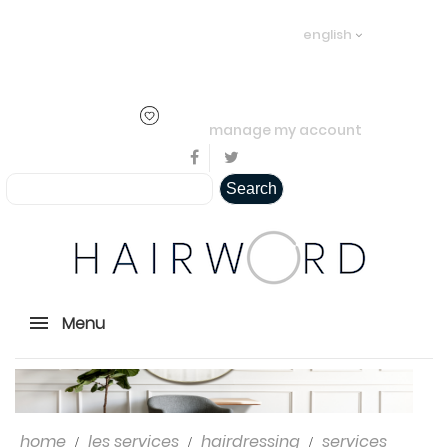
Welcome visitor you can
login or
english
create an account
.
..
manage my account
Search
Menu
home
les services
hairdressing
services