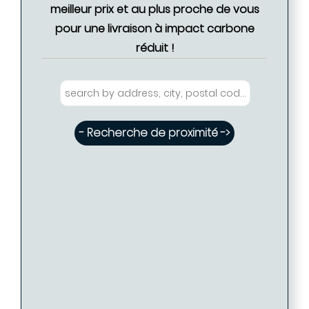
meilleur prix et au plus proche de vous
pour une livraison à impact carbone
réduit !
- Recherche de proximité ->
Eglantine FABRE - Coiffure PARIS ( Disponible
- Tarif proposé -> 86 €
: 30 )
Eglantine FABRE - Coiffure PARIS
PARIS (75009)