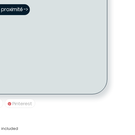
proximité ->
 Tarif proposé -> 35 €
 Coiffure PARIS
5009)
20 39
Pinterest
 included