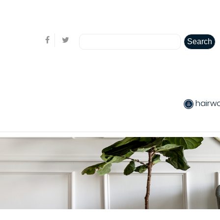
Welcome visitor you can
login or create an account
Search
hairw
produits chev
Hair care
Pack produits
product Colo