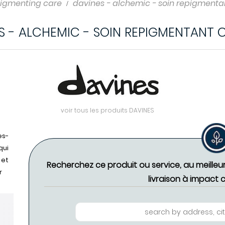
pigmenting care
davines - alchemic - soin repigmenta
S - ALCHEMIC - SOIN REPIGMENTANT 
voir tous les produits DAVINES
ès-
qui
 et
Recherchez ce produit ou service, au meilleu
r
livraison à impact 