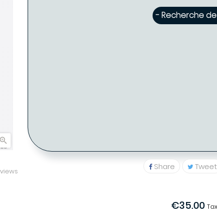
- Recherche de 
-
Eglantine FABRE - Coiffure PARIS ( Disponible : 2 )
Eglantine FABRE -
PARIS (7
01 48 78 

Share
Tweet
views
€35.00
Tax