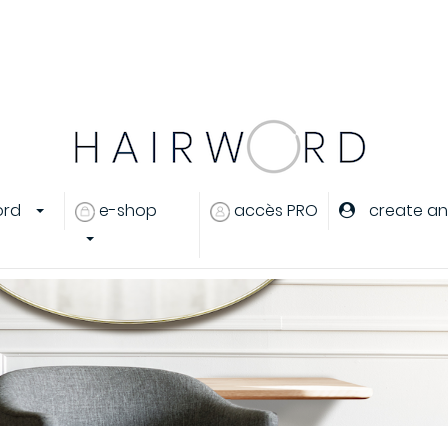
.
..
ord
e-shop
accès PRO
create an
eux
 cheveux
rant