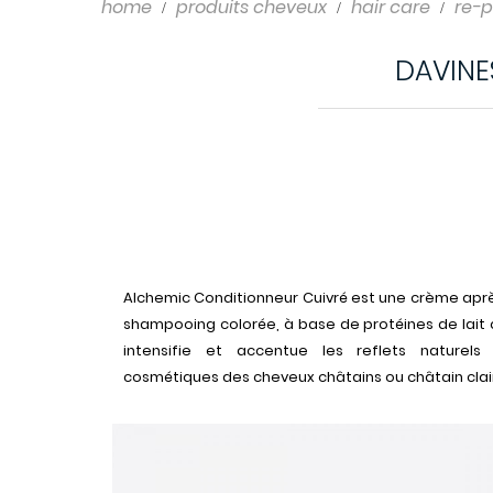
Shampoo
home
produits cheveux
hair care
re-
Styling
DAVINE
Alchemic Conditionneur Cuivré est une crème apr
shampooing colorée, à base de protéines de lait 
intensifie et accentue les reflets naturels
cosmétiques des cheveux châtains ou châtain clai