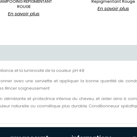
HAMPOOING REPIGMENTANT
Repigmentant Rouge
ROUGE
En savoir plus
En savoir plus
illance et la luminosité de la couleur. pH 4.8
nner avec une serviette et appliquer la bonne quantité de conditi
tes. Rincer soigneusement
ction démêlante et protectrice intense du cheveu, et aider ainsi à c
 couleur naturelle ou cosmétique plus durable. Conditionneuur spécif