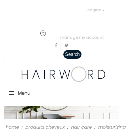
Welcome visitor you can
login or
english
create an account
.
..
manage my account
Search
Menu
home
produits cheveux
hair care
moisturizing