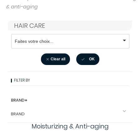
& anti-aging
HAIR CARE
Clear all
OK


FILTER BY
BRAND
+

BRAND
Moisturizing & Anti-aging