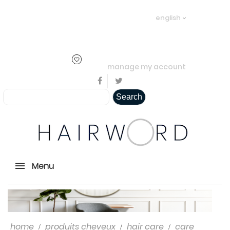
Welcome visitor you can
login or
english
create an account
.
..
manage my account
Search
Menu
home
produits cheveux
hair care
care