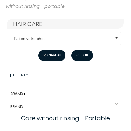
without rinsing - portable
HAIR CARE
Clear all
OK


FILTER BY
BRAND
+

BRAND
Care without rinsing - Portable