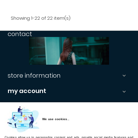
Showing 1-22 of 22 item(s)
contact
store information

my account

informations

newsletter
We use cookies..
Cookies allow us to personalize content and ads, provide social media features and