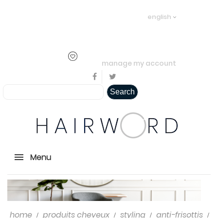
Welcome visitor you can
login or
english
create an account
.
..
manage my account
Search
Menu
home
produits cheveux
styling
anti-frisottis