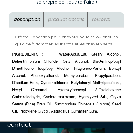
sa propre politique tarifaire )
description
product details
reviews
Crème Sebastian pour cheveux bouclés ou ondulés
qui aide à dompter les frisottis et les cheveux secs
INGRÉDIENTS :
Water/Aqua/Eau, Stearyl Alcohol,
Behentrimonium Chloride, Cetyl Alcohol, Bis-Aminopropyl
Dimethicone, Isopropyl Alcohol, Fragrance/Parfum, Benzyl
Alcohol, Phenoxyethanol, Methylparaben, Propylparaben,
Disodium Edta, Cyclomethicone, Butylphenyl Methylpropional,
Hexyl Cinnamal, Hydroxyisohexyl 3-Cyclohexene
Carboxaldehyde, Cyclotetrasiloxane, Hydrolyzed Silk, Oryza
Sativa (Rice) Bran Oil, Simmondsia Chinensis (Jojoba) Seed
Oil, Propylene Glycol, Astragalus Gummifer Gum.
contact