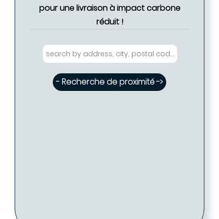
pour une livraison à impact carbone
réduit !
- Recherche de proximité ->
Eglantine FABRE - Coiffure PARIS ( Disponible
- Tarif proposé -> 35 €
: 2 )
Eglantine FABRE - Coiffure PARIS
PARIS (75009)
01 48 78 20 39