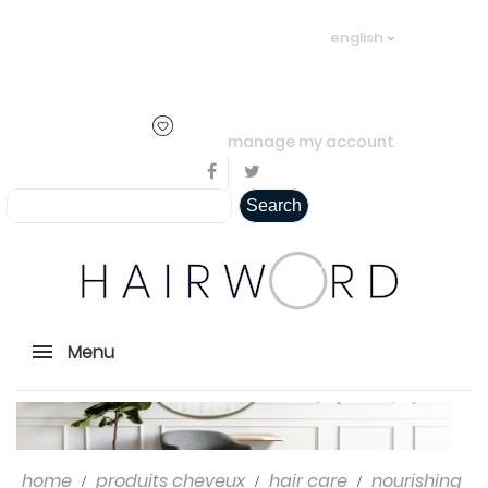
Welcome visitor you can
login or
english
create an account
.
..
manage my account
Search
Menu
home
produits cheveux
hair care
nourishing