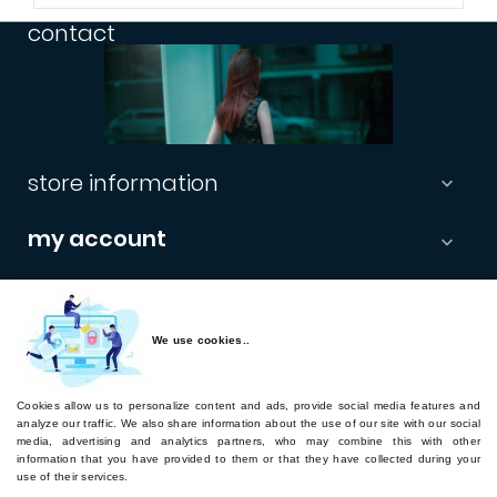
contact
store information

my account

informations

newsletter
We use cookies..
Cookies allow us to personalize content and ads, provide social media features and
Subscribe
analyze our traffic. We also share information about the use of our site with our social
media, advertising and analytics partners, who may combine this with other
Retourner sur hairword.com
information that you have provided to them or that they have collected during your
use of their services.
hairword.com