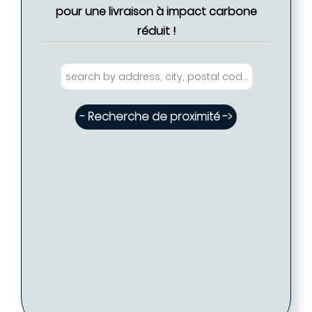
pour une livraison à impact carbone
réduit !
- Recherche de proximité ->
Eglantine FABRE - Coiffure PARIS ( Disponible
- Tarif proposé -> 35 €
: 2 )
Eglantine FABRE - Coiffure PARIS
PARIS (75009)
01 48 78 20 39