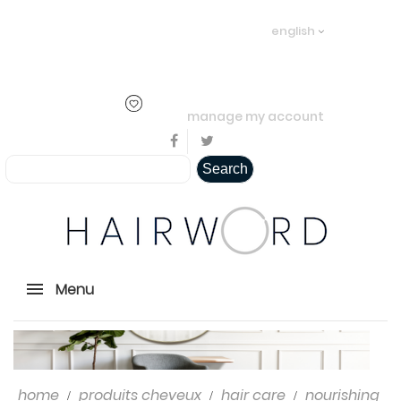
Welcome visitor you can
login or
english
create an account
.
..
manage my account
Search
Menu
home
produits cheveux
hair care
nourishing