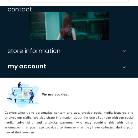
contact
store information

my account

informations

newsletter
We use cookies..
Cookies allow us to personalize content and ads, provide social media features and
Subscribe
analyze our traffic. We also share information about the use of our site with our social
media, advertising and analytics partners, who may combine this with other
Retourner sur hairword.com
information that you have provided to them or that they have collected during your
use of their services.
hairword.com