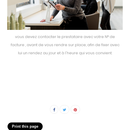
vous devez contacter le prestataire avec votre N° de
facture , avant de vous rendre sur place, afin de fixer avec
lui un rendez au jour et à l'heure qui vous convient.
-
-
-
-