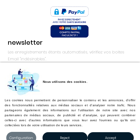
newsletter
Les enregistrements étants automatisés, vérifiez vos boites
Email "indésirables".
Souscrire
Nous utilisons des cookies.
Retourner sur hairword.com
hairword.com
Les cookies nous permettent de personnaliser le contenu et les annonces, d'offrir
des fonctionnalités relatives aux médias sociaux et d'analyser notre trafic. Nous
------------------------------------------------------------------
partageons également des informations sur l'utilisation de notre site avec nos
partenaires de médias sociaux, de publicité et d'analyse, qui peuvent combiner
----------------------
celles-ci avec d'autres informations que vous leur avez fournies ou qu'ils ont
collectées lors de votre utilisation de leurs services.
Copyright 2024 Hairword.com Tous les droits sont réservés.
Développé par HW
Configuration
Reject
Accept