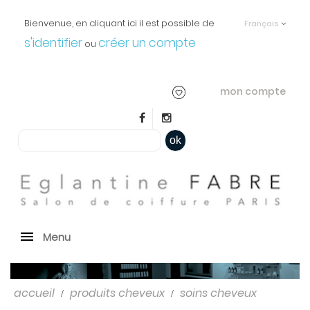
Bienvenue, en cliquant ici il est possible de
Français
s'identifier
créer un compte
ou
mon compte
ok
Menu
accueil
produits cheveux
soins cheveux