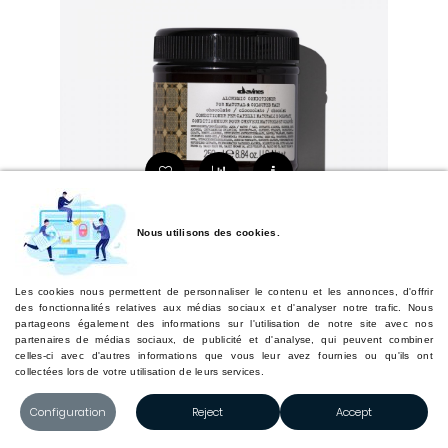
Nous utilisons des cookies.
Les cookies nous permettent de personnaliser le contenu et les annonces, d'offrir
des fonctionnalités relatives aux médias sociaux et d'analyser notre trafic. Nous
DAVINES - ALCHEMIC - SOIN REPIGMENTANT CHOCOLAT
partageons également des informations sur l'utilisation de notre site avec nos
partenaires de médias sociaux, de publicité et d'analyse, qui peuvent combiner
En savoir plus
celles-ci avec d'autres informations que vous leur avez fournies ou qu'ils ont
collectées lors de votre utilisation de leurs services.
35,00 €
Configuration
Reject
Accept